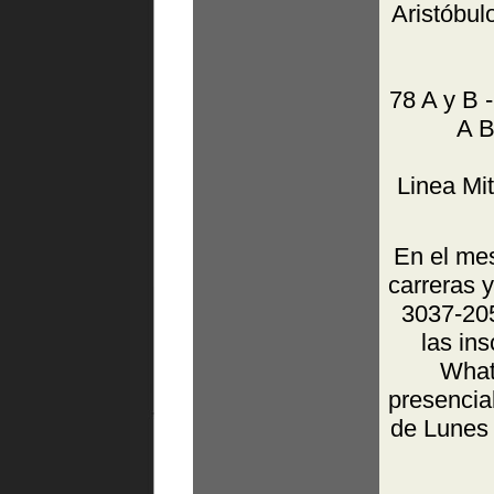
Aristóbulo
78 A y B -
A B
Linea Mi
En el mes
carreras 
3037-205
las in
What
presencial
de Lunes 