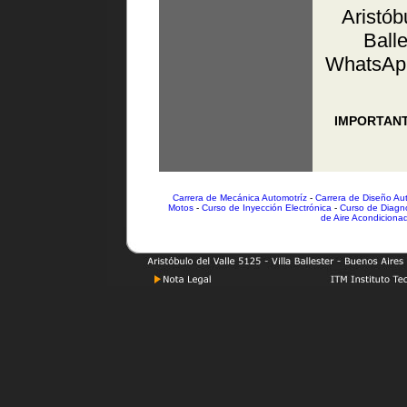
Aristób
Balle
WhatsApp
IMPORTANTE
Carrera de Mecánica Automotríz
-
Carrera de Diseño Au
Motos
-
Curso de Inyección Electrónica
-
Curso de Diagnó
de Aire Acondiciona