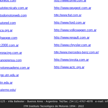
.idoneos.com
http://www.bmw.com.ar
autotecnicatv.com.ar
http://www.peugeot.com.ar
.atodomotorweb.com
http://www.fiat.com.ar
http://www.ford.com.ar
autored.com
http://www.volkswagen.com.ar
ca.org.ar
http://www.renault.com.ar
elgarage.com
http://www.chrysler.com.ar
tc2000.com.ar
http://www.mercedes-benz.com.ar/
proracing.com.ar
http://www.toyota.com.ar
canoprensa.com
http://www.actc.org.ar
motoresapleno.com.ar
rgp.utn.edu.ar
tn.edu.ar
palermo.edu/