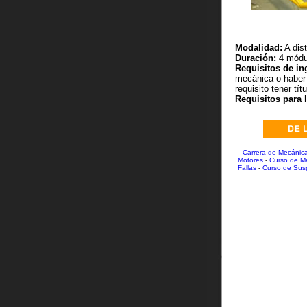
Modalidad:
A dis
Duración:
4 módul
Requisitos de in
mecánica o haber 
requisito tener tít
Requisitos para l
Carrera de Mecánica
Motores
-
Curso de M
Fallas
-
Curso de Sus