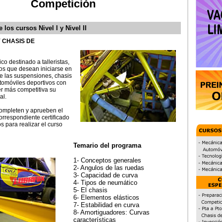
Competición
 los cursos Nivel I y Nivel II
 CHASIS DE
co destinado a talleristas,
os que desean iniciarse en
de las suspensiones, chasis
utomóviles deportivos con
er más competitiva su
al.
ompleten y aprueben el
correspondiente certificado
s para realizar el curso
Temario del programa
1- Conceptos generales
2- Angulos de las ruedas
3- Capacidad de curva
4- Tipos de neumático
5- El chasis
6- Elementos elásticos
7- Estabilidad en curva
8- Amortiguadores: Curvas
características