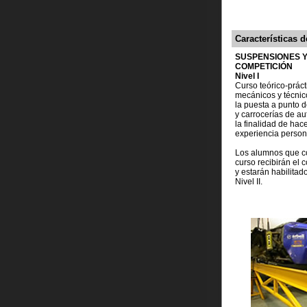
Características de
SUSPENSIONES Y
COMPETICIÓN
Nivel I
Curso teórico-prácti
mecánicos y técnic
la puesta a punto 
y carrocerías de a
la finalidad de hac
experiencia person
Los alumnos que c
curso recibirán el 
y estarán habilitado
Nivel II.