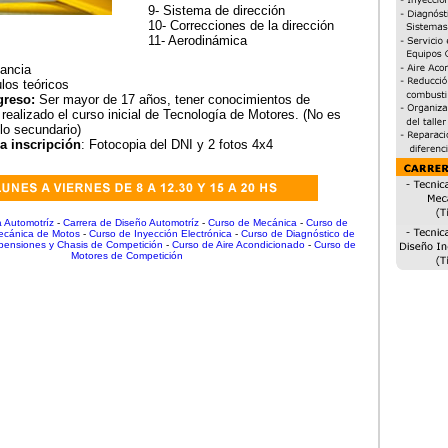
9- Sistema de dirección
10- Correcciones de la dirección
11- Aerodinámica
tancia
os teóricos
greso:
Ser mayor de 17 años, tener conocimientos de
realizado el curso inicial de Tecnología de Motores. (No es
ulo secundario)
a inscripción
: Fotocopia del DNI y 2 fotos 4x4
 Automotríz
-
Carrera de Diseño Automotríz
-
Curso de Mecánica
-
Curso de
ecánica de Motos
-
Curso de Inyección Electrónica
-
Curso de Diagnóstico de
pensiones y Chasis de Competición
-
Curso de Aire Acondicionado
-
Curso de
Motores de Competición