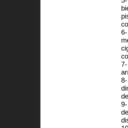
5-
bi
pi
co
6-
me
ci
co
7-
ar
8-
di
de
9-
de
di