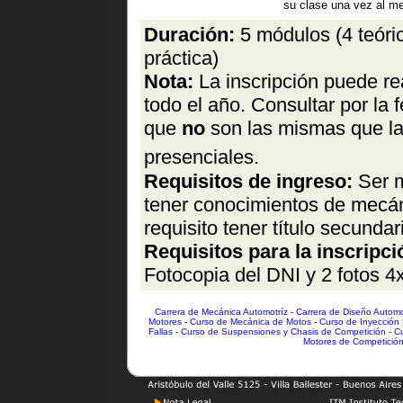
su clase una vez al m
Duración:
5 módulos (4 teóric
práctica)
Nota:
La inscripción puede re
todo el año. Consultar por la 
que
no
son las mismas que la
presenciales.
Requisitos de ingreso:
Ser m
tener conocimientos de mecán
requisito tener título secundar
Requisitos para la inscripc
Fotocopia del DNI y 2 fotos 4
Carrera de Mecánica Automotríz
-
Carrera de Diseño Automo
Motores
-
Curso de Mecánica de Motos
-
Curso de Inyección 
Fallas
-
Curso de Suspensiones y Chasis de Competición
-
Cu
Motores de Competició