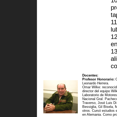
10
pr
ta
11
lu
12
en
13
al
co
Docentes:
Profesor Honorario:
Leonardo Herrera.
Omar Wilke: reconocid
director del equipo Wi
Laboratorio de Motores
Nacional Gral. Pacheco
Traverso, José Luis D
Bessiglia, Gil Bisela, 
otros. Cursó estudios 
en Alemania. Como prof