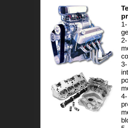
Te
p
1-
ge
2-
mo
co
3-
in
po
mo
4-
pr
me
bl