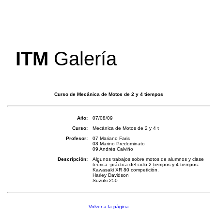
_
ITM
Galería
Curso de Mecánica de Motos de 2 y 4 tiempos
Año:
07/08/09
Curso:
Mecánica de Motos de 2 y 4 t
Profesor:
07 Mariano Faris
08 Marino Predominato
09 Andrés Calviño
Descripción:
Algunos trabajos sobre motos de alumnos y clase
teórica -práctica del ciclo 2 tiempos y 4 tiempos:
Kawasaki XR 80 competición.
Harley Davidson
Suzuki 250
Volver a la página